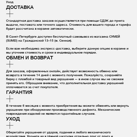
Уход
ДОСТАВКА
Стандартная доставка заказов осуществляется при помощи СДЭК до пункта
выдачи, постамата или точного адреса. Стоимость для вашего города и тарифа
будет рассчитана в корзине автоматически.
В Санкт-Петербурге доступен бесплатный самовывоз из магазина СУМЕЙ
(SUMEI) на Гражданской 13–15 (м. Сенная).
Если вам необходима экспресс-доставка, выберите данную опцию в корзине и
мы уточним стоимость и сроки в индивидуальном порядке.
ОБМЕН И ВОЗВРАТ
Для заказов, оформленных онлайн, действует возможность обмена или
возврата в течение 14 дней с момента получения. Пожалуйста, сохраняйте
бирку с пломбой и товарный вид украшения — в ином случае мы не сможем
принять его. Обращаем внимание, что дополнительная доставка украшений
оплачивается за счет покупателя.
ГАРАНТИЯ
В течение 6 месяцев с момента приобретения вы можете обменять или вернуть
украшение при обнаружении производственного дефекта. Механические
повреждения изделий не являются гарантийным случаем.
УХОД
Оберегайте украшения от ударов, падения и любого механического
воздействия. Храните их в тёмной шкатулке отдельно друг от друга и