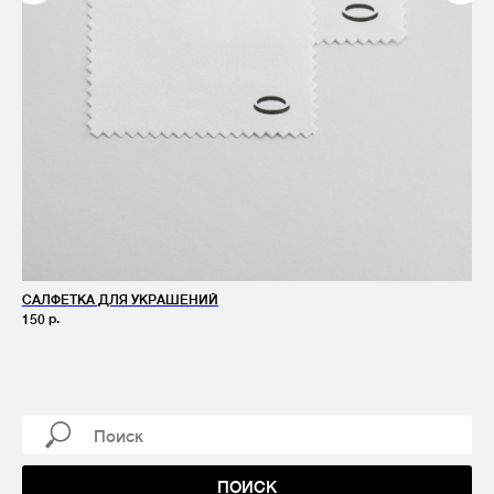
САЛФЕТКА ДЛЯ УКРАШЕНИЙ
ГИ
р.
150
1 5
Не
ПОИСК