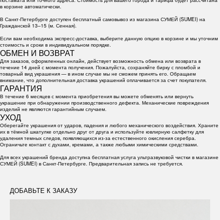
в корзине автоматически.
В Санкт-Петербурге доступен бесплатный самовывоз из магазина СУМЕЙ (SUMEI) на
Гражданской 13–15 (м. Сенная).
Если вам необходима экспресс-доставка, выберите данную опцию в корзине и мы уточним
стоимость и сроки в индивидуальном порядке.
ОБМЕН И ВОЗВРАТ
Для заказов, оформленных онлайн, действует возможность обмена или возврата в
течение 14 дней с момента получения. Пожалуйста, сохраняйте бирку с пломбой и
товарный вид украшения — в ином случае мы не сможем принять его. Обращаем
внимание, что дополнительная доставка украшений оплачивается за счет покупателя.
ГАРАНТИЯ
В течение 6 месяцев с момента приобретения вы можете обменять или вернуть
украшение при обнаружении производственного дефекта. Механические повреждения
изделий не являются гарантийным случаем.
УХОД
Оберегайте украшения от ударов, падения и любого механического воздействия. Храните
их в тёмной шкатулке отдельно друг от друга и используйте ювлирную салфетку для
удаления темных следов, появляющихся из-за естественного окисления серебра.
Ограничьте контакт с духами, кремами, а также любыми химическими средствами.
Для всех украшений бренда доступна бесплатная услуга ультразвуковой чистки в магазине
СУМЕЙ (SUMEI) в Санкт-Петербурге. Предварительная запись не требуется.
ДОБАВЬТЕ К ЗАКАЗУ