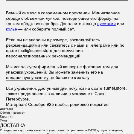
Вечный символ в современном прочтении. Миниатюрное
сердце с объемной лункой, повторяющей его форму, на
тонком ободке из серебра. Дополните кольцо
пусетами
или
колье
— или соберите полный сет.
Если вы не уверены в размере, воспользуйтесь
рекомендациями или свяжитесь с нами в
Телеграме
или по
почте mail@sumei.store для получения
персонализированных рекомендаций.
Мы используем фирменный конверт с фотопринтом для
упаковки украшений. Вы можете заменить его на
подарочную упаковку
, добавив ее к заказу.
Все украшения, доступные для покупки на сайте sumei.store,
также представлены в наличии в магазине в Санкт-
Петербурге.
Материал: Серебро 925 пробы, родиевое покрытие
Доставка
Обмен и возврат
Гарантия
Уход
ДОСТАВКА
Стандартная доставка заказов осуществляется при помощи СДЭК до пункта выдачи,
постамата или точного адреса. Стоимость для вашего города и тарифа будет рассчитана