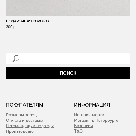
ПОДАРОЧНАЯ КОРОБКА
СА
р.
300
15
ПОИСК
ПОКУПАТЕЛЯМ
ИНФОРМАЦИЯ
Размеры колец
История марки
Оплата и доставка
Магазин в Петербурге
Рекомендации по уходу
Вакансии
Производство
T&C