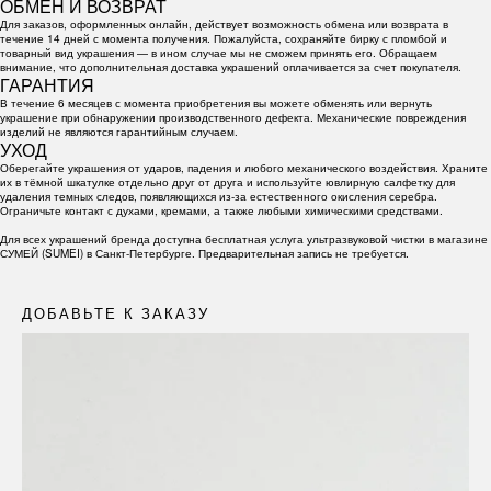
ОБМЕН И ВОЗВРАТ
Для заказов, оформленных онлайн, действует возможность обмена или возврата в
течение 14 дней с момента получения. Пожалуйста, сохраняйте бирку с пломбой и
товарный вид украшения — в ином случае мы не сможем принять его. Обращаем
внимание, что дополнительная доставка украшений оплачивается за счет покупателя.
ГАРАНТИЯ
В течение 6 месяцев с момента приобретения вы можете обменять или вернуть
украшение при обнаружении производственного дефекта. Механические повреждения
изделий не являются гарантийным случаем.
УХОД
Оберегайте украшения от ударов, падения и любого механического воздействия. Храните
их в тёмной шкатулке отдельно друг от друга и используйте ювлирную салфетку для
удаления темных следов, появляющихся из-за естественного окисления серебра.
Ограничьте контакт с духами, кремами, а также любыми химическими средствами.
Для всех украшений бренда доступна бесплатная услуга ультразвуковой чистки в магазине
СУМЕЙ (SUMEI) в Санкт-Петербурге. Предварительная запись не требуется.
ДОБАВЬТЕ К ЗАКАЗУ