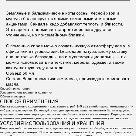
Земляные и бальзамические ноты сосны, лесной хвои и
мускуса балансируют с яркими лимонными и мятными
акцентами. Сандал и кедр добавляют теплоты и близости.
Этот аромат напоминает старого хорошего друга: он
утонченный, но по-семейному близкий.
С помощью спрея можно создать нужную атмосферу дома, в
офисе или в путешествии. Благодаря натуральному составу
они не только безвредны, но и мультифункциональны — их
можно использовать на текстиле, мебели, одежде, а также
как туалетную воду для тела.
Объем: 50 мл
Состав: Вода, ароматичекие масла, производные оливкового
масла
Способ применения
Условия использования и хранения
Обмен и возврат
СПОСОБ ПРИМЕНЕНИЯ
Слегка встряхните содержимое и распылите спрей 3–5 раз в небольших помещениях или
4–5 раз в просторных. Используйте его для ароматизации постельного белья и другого
домашнего текстиля, одежды, салона автомобиля или лежанок питомцев. Перед первым
применением рекомендуем протестировать средство на малозаметном участке ткани.
УСЛОВИЯ ИСПОЛЬЗОВАНИЯ И ХРАНЕНИЯ
Нанесите небольшое количество средства на участок кожи, чтобы убедиться в отсутствии
индивидуальной реакции. При появлении раздражения смойте средство и обратитесь к
врачу. Храните в сухом месте при температуре от 0°C до 22°C, недоступном для детей и