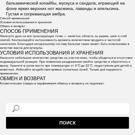
бальзамической копайбы, мускуса и сандала, играющей на
фоне ярких верхних нот жасмина, лаванды и апельсина.
Густая и согревающая амбра.
Способ применения
Условия использования и хранения
Обмен и возврат
СПОСОБ ПРИМЕНЕНИЯ
Нанесите духи на все пульсирующие точки — запястья, область за ушами, шею и сгиб
локтей. Контролируйте интенсивность аромата количеством продукта и частотой
нанесения. Благодаря натуральному составу бальзам также может быть использован в
качестве масла для кутикулы.
УСЛОВИЯ ИСПОЛЬЗОВАНИЯ И ХРАНЕНИЯ
Нанесите небольшое количество средства на участок кожи, чтобы убедиться в отсутствии
индивидуальной реакции. При появлении раздражения смойте средство и обратитесь к
врачу. Храните в сухом месте при температуре от 0°C до 22°C, недоступном для детей и
животных. Избегайте воздействия прямых солнечных лучей. Только для наружного
применения.
ОБМЕН И ВОЗВРАТ
Косметические товары и парфюмерия обмену и возврату не подлежат.
ПОИСК