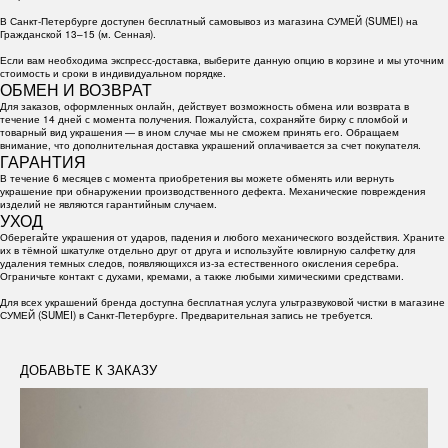
В Санкт-Петербурге доступен бесплатный самовывоз из магазина СУМЕЙ (SUMEI) на
Гражданской 13–15 (м. Сенная).
Если вам необходима экспресс-доставка, выберите данную опцию в корзине и мы уточним
стоимость и сроки в индивидуальном порядке.
ОБМЕН И ВОЗВРАТ
Для заказов, оформленных онлайн, действует возможность обмена или возврата в
течение 14 дней с момента получения. Пожалуйста, сохраняйте бирку с пломбой и
товарный вид украшения — в ином случае мы не сможем принять его. Обращаем
внимание, что дополнительная доставка украшений оплачивается за счет покупателя.
ГАРАНТИЯ
В течение 6 месяцев с момента приобретения вы можете обменять или вернуть
украшение при обнаружении производственного дефекта. Механические повреждения
изделий не являются гарантийным случаем.
УХОД
Оберегайте украшения от ударов, падения и любого механического воздействия. Храните
их в тёмной шкатулке отдельно друг от друга и используйте ювлирную салфетку для
удаления темных следов, появляющихся из-за естественного окисления серебра.
Ограничьте контакт с духами, кремами, а также любыми химическими средствами.
Для всех украшений бренда доступна бесплатная услуга ультразвуковой чистки в магазине
СУМЕЙ (SUMEI) в Санкт-Петербурге. Предварительная запись не требуется.
ДОБАВЬТЕ К ЗАКАЗУ